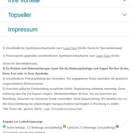
Ihre Vorteile
Rücksendemöglichkeit
Häufig gestellte Fragen
Reklamationsformular
Impressum
Topseller
Rezeptlieferung
Paketlieferstatus
Datenschutz
Bonusprogramm
Lieferung und Bezahlung
Widerrufsbelehrung
Impressum
Grippostad
Gutschein und Rabatte
Versandkosten
AGB
Bepanthen
Kundenbewertung
Passwort vergessen
Barrierefreiheitserklärung
Cetirizin
Bestellung Post & Fax
Bestellschein ausfüllen
1) Unverbindlicher Apothekenverkaufspreis nach
Cookie-Einstellungen
Lauer-Taxe
(Große Deutsche Spezialitätentaxe)
Orthomol
Deutscher Service Preis
Newsletteranmeldung
2) Preisersparnis gegenüber unverbindlichem Apothekenverkaufspreis nach
Vertrag widerrufen
Lauer-Taxe
(Große
Aspirin
Deutsche Spezialitätentaxe)
Formoline
3) Zu Risiken und Nebenwirkungen lesen Sie die Packungsbeilage und fragen Sie Ihre Ärztin,
Ihren Arzt oder in Ihrer Apotheke.
Wick
4) Unverbindliche Preisempfehlung des Herstellers. Die angegebenen Preise beinhalten die gesetzlich
Eucerin
vorgeschriebene Mehrwertsteuer.
5) Gutschein gültig bei Erstbestellung rezeptfreier Artikel. Registrierung unbedingt notwendig. Keine
Basica
Einlösung über Pay-Pal Express möglich. Mindestbestellwert 50 Euro. Nur ein Gutschein pro
Bestellung. Gutschein nur einmal pro Kunde verwendbar. Keine Barauszahlung. Wir behalten uns vor,
den Gutscheinbetrag bei unberechtigter Inanspruchnahme nachträglich in Rechnung zu stellen.
*Alle Preise inkl. gesetzl. MwSt., zzgl.
Versandkostenpauschale
.
Angabe zur Lieferfristanzeige
Sofort lieferbar, 1-2 Werktage (versandfertig)
Lieferzeit 2-3 Werktage (versandfertig)
Ausverkauft, derzeit nicht lieferbar