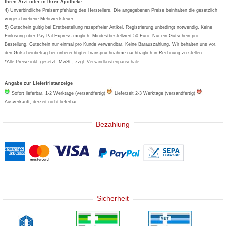
Ihren Arzt oder in Ihrer Apotheke.
Wick
4) Unverbindliche Preisempfehlung des Herstellers. Die angegebenen Preise beinhalten die gesetzlich
Eucerin
vorgeschriebene Mehrwertsteuer.
5) Gutschein gültig bei Erstbestellung rezeptfreier Artikel. Registrierung unbedingt notwendig. Keine
Basica
Einlösung über Pay-Pal Express möglich. Mindestbestellwert 50 Euro. Nur ein Gutschein pro
Bestellung. Gutschein nur einmal pro Kunde verwendbar. Keine Barauszahlung. Wir behalten uns vor,
den Gutscheinbetrag bei unberechtigter Inanspruchnahme nachträglich in Rechnung zu stellen.
*Alle Preise inkl. gesetzl. MwSt., zzgl.
Versandkostenpauschale
.
Angabe zur Lieferfristanzeige
Sofort lieferbar, 1-2 Werktage (versandfertig)
Lieferzeit 2-3 Werktage (versandfertig)
Ausverkauft, derzeit nicht lieferbar
Bezahlung
Sicherheit