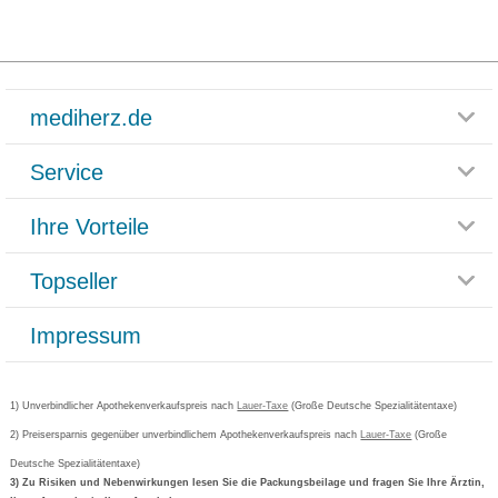
mediherz.de
Service
Glossar
Themenwelten
Ihre Vorteile
Rücksendemöglichkeit
Häufig gestellte Fragen
Reklamationsformular
Impressum
Topseller
Rezeptlieferung
Paketlieferstatus
Datenschutz
Bonusprogramm
Lieferung und Bezahlung
Widerrufsbelehrung
Impressum
Grippostad
Gutschein und Rabatte
Versandkosten
AGB
Bepanthen
Kundenbewertung
Passwort vergessen
Barrierefreiheitserklärung
Cetirizin
Bestellung Post & Fax
Bestellschein ausfüllen
1) Unverbindlicher Apothekenverkaufspreis nach
Cookie-Einstellungen
Lauer-Taxe
(Große Deutsche Spezialitätentaxe)
Orthomol
Deutscher Service Preis
Newsletteranmeldung
2) Preisersparnis gegenüber unverbindlichem Apothekenverkaufspreis nach
Vertrag widerrufen
Lauer-Taxe
(Große
Aspirin
Deutsche Spezialitätentaxe)
Formoline
3) Zu Risiken und Nebenwirkungen lesen Sie die Packungsbeilage und fragen Sie Ihre Ärztin,