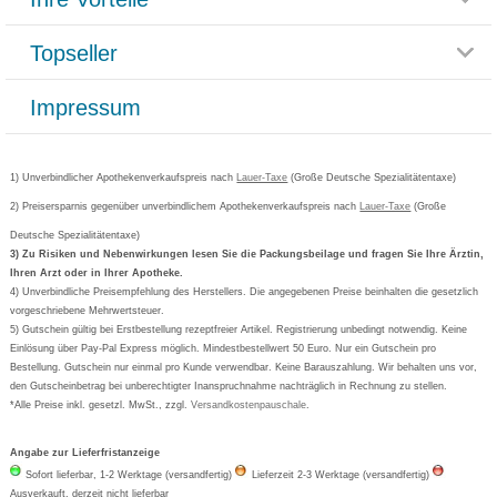
Rücksendemöglichkeit
Häufig gestellte Fragen
Reklamationsformular
Impressum
Topseller
Rezeptlieferung
Paketlieferstatus
Datenschutz
Bonusprogramm
Lieferung und Bezahlung
Widerrufsbelehrung
Impressum
Grippostad
Gutschein und Rabatte
Versandkosten
AGB
Bepanthen
Kundenbewertung
Passwort vergessen
Barrierefreiheitserklärung
Cetirizin
Bestellung Post & Fax
Bestellschein ausfüllen
1) Unverbindlicher Apothekenverkaufspreis nach
Cookie-Einstellungen
Lauer-Taxe
(Große Deutsche Spezialitätentaxe)
Orthomol
Deutscher Service Preis
Newsletteranmeldung
2) Preisersparnis gegenüber unverbindlichem Apothekenverkaufspreis nach
Vertrag widerrufen
Lauer-Taxe
(Große
Aspirin
Deutsche Spezialitätentaxe)
Formoline
3) Zu Risiken und Nebenwirkungen lesen Sie die Packungsbeilage und fragen Sie Ihre Ärztin,
Ihren Arzt oder in Ihrer Apotheke.
Wick
4) Unverbindliche Preisempfehlung des Herstellers. Die angegebenen Preise beinhalten die gesetzlich
Eucerin
vorgeschriebene Mehrwertsteuer.
5) Gutschein gültig bei Erstbestellung rezeptfreier Artikel. Registrierung unbedingt notwendig. Keine
Basica
Einlösung über Pay-Pal Express möglich. Mindestbestellwert 50 Euro. Nur ein Gutschein pro
Bestellung. Gutschein nur einmal pro Kunde verwendbar. Keine Barauszahlung. Wir behalten uns vor,
den Gutscheinbetrag bei unberechtigter Inanspruchnahme nachträglich in Rechnung zu stellen.
*Alle Preise inkl. gesetzl. MwSt., zzgl.
Versandkostenpauschale
.
Angabe zur Lieferfristanzeige
Sofort lieferbar, 1-2 Werktage (versandfertig)
Lieferzeit 2-3 Werktage (versandfertig)
Ausverkauft, derzeit nicht lieferbar