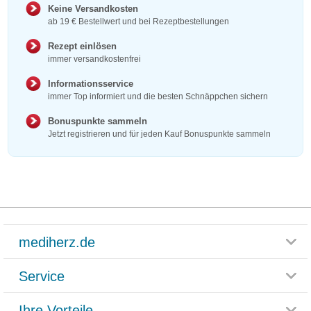
Keine Versandkosten
ab 19 € Bestellwert und bei Rezeptbestellungen
Rezept einlösen
immer versandkostenfrei
Informationsservice
immer Top informiert und die besten Schnäppchen sichern
Bonuspunkte sammeln
Jetzt registrieren und für jeden Kauf Bonuspunkte sammeln
mediherz.de
Service
Glossar
Themenwelten
Ihre Vorteile