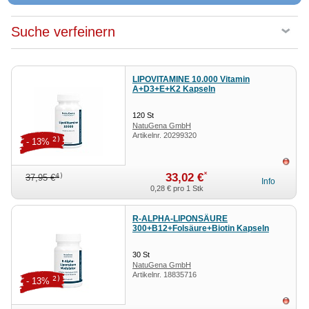
Suche verfeinern
LIPOVITAMINE 10.000 Vitamin
A+D3+E+K2 Kapseln
120
St
NatuGena GmbH
Artikelnr.
20299320
2)
- 13%
ausv
*
33,02 €
4)
37,95 €
Info
0,28 €
pro 1 Stk
R-ALPHA-LIPONSÄURE
300+B12+Folsäure+Biotin Kapseln
30
St
NatuGena GmbH
Artikelnr.
18835716
2)
- 13%
ausv