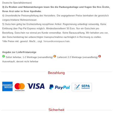
Deutsche Spezialitätentaxe)
Formoline
3) Zu Risiken und Nebenwirkungen lesen Sie die Packungsbeilage und fragen Sie Ihre Ärztin,
Ihren Arzt oder in Ihrer Apotheke.
Wick
4) Unverbindliche Preisempfehlung des Herstellers. Die angegebenen Preise beinhalten die gesetzlich
Eucerin
vorgeschriebene Mehrwertsteuer.
5) Gutschein gültig bei Erstbestellung rezeptfreier Artikel. Registrierung unbedingt notwendig. Keine
Basica
Einlösung über Pay-Pal Express möglich. Mindestbestellwert 50 Euro. Nur ein Gutschein pro
Bestellung. Gutschein nur einmal pro Kunde verwendbar. Keine Barauszahlung. Wir behalten uns vor,
den Gutscheinbetrag bei unberechtigter Inanspruchnahme nachträglich in Rechnung zu stellen.
*Alle Preise inkl. gesetzl. MwSt., zzgl.
Versandkostenpauschale
.
Angabe zur Lieferfristanzeige
Sofort lieferbar, 1-2 Werktage (versandfertig)
Lieferzeit 2-3 Werktage (versandfertig)
Ausverkauft, derzeit nicht lieferbar
Bezahlung
Sicherheit