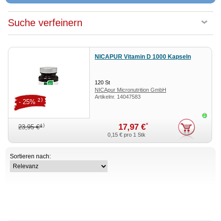
Suche verfeinern
NICAPUR Vitamin D 1000 Kapseln
120
St
NICApur Micronutrition GmbH
Artikelnr.
14047583
2)
- 25%
Sofor
*
17,97 €
4)
23,95 €
0,15 €
pro 1 Stk
Sortieren nach: