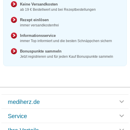
Keine Versandkosten
ab 19 € Bestellwert und bei Rezeptbestellungen
Rezept einlösen
immer versandkostenfrei
Informationsservice
immer Top informiert und die besten Schnäppchen sichern
Bonuspunkte sammeln
Jetzt registrieren und für jeden Kauf Bonuspunkte sammeln
mediherz.de
Service
Glossar
Themenwelten