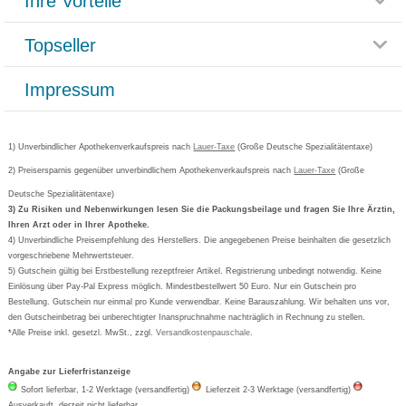
Ihre Vorteile
Rücksendemöglichkeit
Häufig gestellte Fragen
Reklamationsformular
Impressum
Topseller
Rezeptlieferung
Paketlieferstatus
Datenschutz
Bonusprogramm
Lieferung und Bezahlung
Widerrufsbelehrung
Impressum
Grippostad
Gutschein und Rabatte
Versandkosten
AGB
Bepanthen
Kundenbewertung
Passwort vergessen
Barrierefreiheitserklärung
Cetirizin
Bestellung Post & Fax
Bestellschein ausfüllen
1) Unverbindlicher Apothekenverkaufspreis nach
Cookie-Einstellungen
Lauer-Taxe
(Große Deutsche Spezialitätentaxe)
Orthomol
Deutscher Service Preis
Newsletteranmeldung
2) Preisersparnis gegenüber unverbindlichem Apothekenverkaufspreis nach
Vertrag widerrufen
Lauer-Taxe
(Große
Aspirin
Deutsche Spezialitätentaxe)
Formoline
3) Zu Risiken und Nebenwirkungen lesen Sie die Packungsbeilage und fragen Sie Ihre Ärztin,
Ihren Arzt oder in Ihrer Apotheke.
Wick
4) Unverbindliche Preisempfehlung des Herstellers. Die angegebenen Preise beinhalten die gesetzlich
Eucerin
vorgeschriebene Mehrwertsteuer.
5) Gutschein gültig bei Erstbestellung rezeptfreier Artikel. Registrierung unbedingt notwendig. Keine
Basica
Einlösung über Pay-Pal Express möglich. Mindestbestellwert 50 Euro. Nur ein Gutschein pro
Bestellung. Gutschein nur einmal pro Kunde verwendbar. Keine Barauszahlung. Wir behalten uns vor,
den Gutscheinbetrag bei unberechtigter Inanspruchnahme nachträglich in Rechnung zu stellen.
*Alle Preise inkl. gesetzl. MwSt., zzgl.
Versandkostenpauschale
.
Angabe zur Lieferfristanzeige
Sofort lieferbar, 1-2 Werktage (versandfertig)
Lieferzeit 2-3 Werktage (versandfertig)
Ausverkauft, derzeit nicht lieferbar