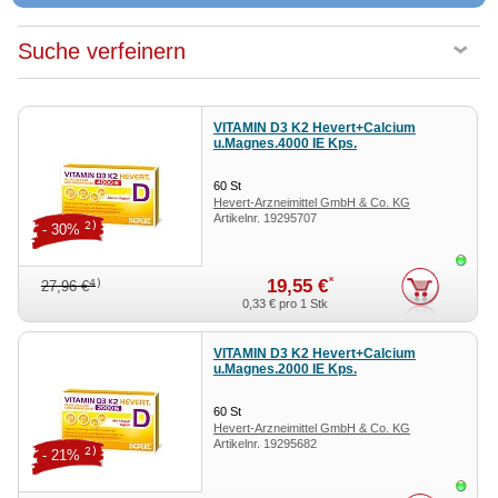
Suche verfeinern
VITAMIN D3 K2 Hevert+Calcium
u.Magnes.4000 IE Kps.
60
St
Hevert-Arzneimittel GmbH & Co. KG
Artikelnr.
19295707
2)
- 30%
Sofor
*
19,55 €
4)
27,96 €
0,33 €
pro 1 Stk
VITAMIN D3 K2 Hevert+Calcium
u.Magnes.2000 IE Kps.
60
St
Hevert-Arzneimittel GmbH & Co. KG
Artikelnr.
19295682
2)
- 21%
Sofor