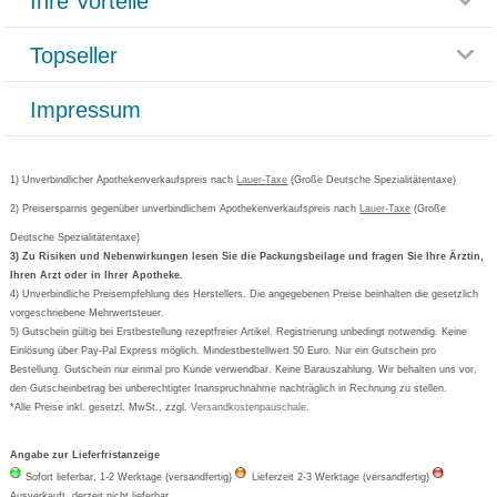
Ihre Vorteile
Rücksendemöglichkeit
Häufig gestellte Fragen
Reklamationsformular
Impressum
Topseller
Rezeptlieferung
Paketlieferstatus
Datenschutz
Bonusprogramm
Lieferung und Bezahlung
Widerrufsbelehrung
Impressum
Grippostad
Gutschein und Rabatte
Versandkosten
AGB
Bepanthen
Kundenbewertung
Passwort vergessen
Barrierefreiheitserklärung
Cetirizin
Bestellung Post & Fax
Bestellschein ausfüllen
1) Unverbindlicher Apothekenverkaufspreis nach
Cookie-Einstellungen
Lauer-Taxe
(Große Deutsche Spezialitätentaxe)
Orthomol
Deutscher Service Preis
Newsletteranmeldung
2) Preisersparnis gegenüber unverbindlichem Apothekenverkaufspreis nach
Vertrag widerrufen
Lauer-Taxe
(Große
Aspirin
Deutsche Spezialitätentaxe)
Formoline
3) Zu Risiken und Nebenwirkungen lesen Sie die Packungsbeilage und fragen Sie Ihre Ärztin,
Ihren Arzt oder in Ihrer Apotheke.
Wick
4) Unverbindliche Preisempfehlung des Herstellers. Die angegebenen Preise beinhalten die gesetzlich
Eucerin
vorgeschriebene Mehrwertsteuer.
5) Gutschein gültig bei Erstbestellung rezeptfreier Artikel. Registrierung unbedingt notwendig. Keine
Basica
Einlösung über Pay-Pal Express möglich. Mindestbestellwert 50 Euro. Nur ein Gutschein pro
Bestellung. Gutschein nur einmal pro Kunde verwendbar. Keine Barauszahlung. Wir behalten uns vor,
den Gutscheinbetrag bei unberechtigter Inanspruchnahme nachträglich in Rechnung zu stellen.
*Alle Preise inkl. gesetzl. MwSt., zzgl.
Versandkostenpauschale
.
Angabe zur Lieferfristanzeige
Sofort lieferbar, 1-2 Werktage (versandfertig)
Lieferzeit 2-3 Werktage (versandfertig)
Ausverkauft, derzeit nicht lieferbar