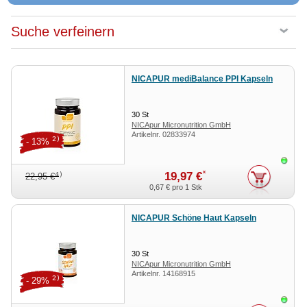
Suche verfeinern
NICAPUR mediBalance PPI Kapseln
30
St
NICApur Micronutrition GmbH
Artikelnr.
02833974
2)
- 13%
Sofor
*
19,97 €
4)
22,95 €
0,67 €
pro 1 Stk
NICAPUR Schöne Haut Kapseln
30
St
NICApur Micronutrition GmbH
Artikelnr.
14168915
2)
- 29%
Sofor