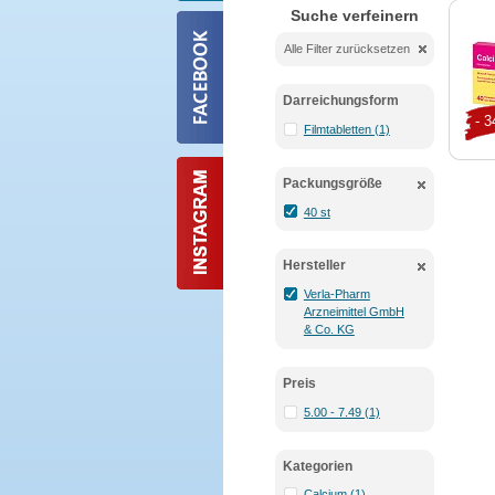
Suche verfeinern
Alle Filter zurücksetzen
Darreichungsform
- 
Filmtabletten (1)
Packungsgröße
40 st
Hersteller
Verla-Pharm
Arzneimittel GmbH
& Co. KG
Preis
5.00 - 7.49 (1)
Kategorien
Calcium (1)