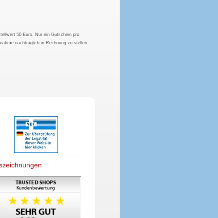
tellwert 50 Euro. Nur ein Gutschein pro
hnahme nachträglich in Rechnung zu stellen.
szeichnungen