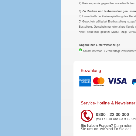
2) Preisersparnis gegenüber unverbindliche
3) Zu Risiken und Nebenwirkungen lesen S
4) Unverbindliche Preisempfehlung des Herst
5) Gutschein gültig bei Erstbestellung rezep
Bestellung. Gutschein nur einmal pro Kunde 
*Alle Preise inkl. gesetzl. MwSt., zzgl.
Versa
Angabe zur Lieferfristanzeige
Sofort lieferbar, 1-2 Werktage (versandfer
Bezahlung
Service-Hotline & Newsletter
0800 - 22 30 300
(Mo-Fr 8-18 Uhr, Sa 9-12 Uhr
Sie haben Fragen?
Dann rufen
Sie uns an, wir sind für Sie da!