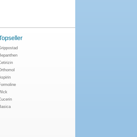
Topseller
Grippostad
Bepanthen
Cetirizin
Orthomol
Aspirin
Formoline
Wick
Eucerin
Basica