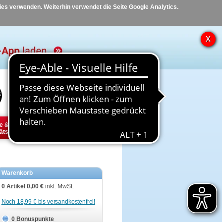
kies verwenden. Weiterhin verwendet die Seite Google Analytics.
Hilfe
Kontakt
e &
Diabetes
Tier
ätsbedarf
Warenkorb
0 Artikel
0,00 €
inkl. MwSt.
Noch 18,99 € bis versandkostenfrei!
0 Bonuspunkte