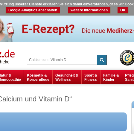
r Nutzung unserer Dienste erklären Sie sich damit einverstanden, dass wir Coo
Google Analytics abschalten
weitere Informationen
OK
Natur &
Kosmetik &
Gesundheit &
Sport &
Familie &
Pfleg
Homöopathie
Körperpflege
Wellness
Fitness
Kinder
Sanit
Calcium und Vitamin D
“