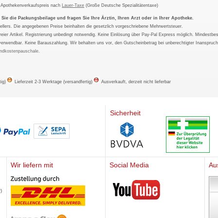
m Apothekenverkaufspreis nach
Lauer-Taxe
(Große Deutsche Spezialitätentaxe)
ie die Packungsbeilage und fragen Sie Ihre Ärztin, Ihren Arzt oder in Ihrer Apotheke.
ellers. Die angegebenen Preise beinhalten die gesetzlich vorgeschriebene Mehrwertsteuer.
tfreier Artikel. Registrierung unbedingt notwendig. Keine Einlösung über Pay-Pal Express möglich. Mindestbes
verwendbar. Keine Barauszahlung. Wir behalten uns vor, den Gutscheinbetrag bei unberechtigter Inanspruc
ndkostenpauschale
.
tig)
Lieferzeit 2-3 Werktage (versandfertig)
Ausverkauft, derzeit nicht lieferbar
Sicherheit
Wir liefern mit
Social Media
Au
Mediherz
)