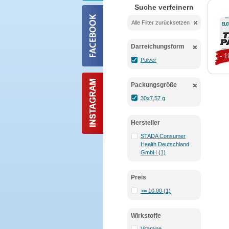
Suche verfeinern
Alle Filter zurücksetzen
Darreichungsform
- 
Pulver
Packungsgröße
30x7.57 g
Hersteller
STADA Consumer
Health Deutschland
GmbH (1)
Preis
>= 10.00 (1)
Wirkstoffe
Vitamine,