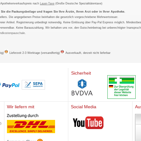
m Apothekenverkaufspreis nach
Lauer-Taxe
(Große Deutsche Spezialitätentaxe)
ie die Packungsbeilage und fragen Sie Ihre Ärztin, Ihren Arzt oder in Ihrer Apotheke.
ellers. Die angegebenen Preise beinhalten die gesetzlich vorgeschriebene Mehrwertsteuer.
tfreier Artikel. Registrierung unbedingt notwendig. Keine Einlösung über Pay-Pal Express möglich. Mindestbes
verwendbar. Keine Barauszahlung. Wir behalten uns vor, den Gutscheinbetrag bei unberechtigter Inanspruc
ndkostenpauschale
.
tig)
Lieferzeit 2-3 Werktage (versandfertig)
Ausverkauft, derzeit nicht lieferbar
Sicherheit
Wir liefern mit
Social Media
Au
Mediherz
)