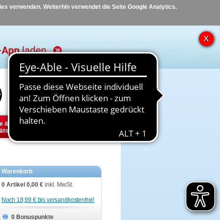
kies verwenden. Weiterhin verwendet die Seite Google Analytics.
Hilfe
Kontakt
e &
Diabetes
Tier
ätsbedarf
Warenkorb
0 Artikel
0,00 €
inkl. MwSt.
Noch 18,99 € bis versandkostenfrei!
0 Bonuspunkte