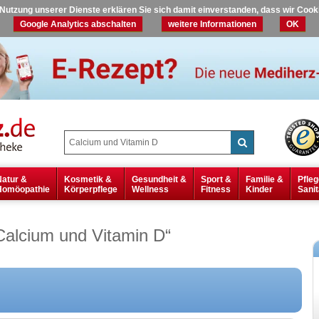
r Nutzung unserer Dienste erklären Sie sich damit einverstanden, dass wir Coo
Google Analytics abschalten
weitere Informationen
OK
Natur &
Kosmetik &
Gesundheit &
Sport &
Familie &
Pfleg
Homöopathie
Körperpflege
Wellness
Fitness
Kinder
Sanit
Calcium und Vitamin D
“