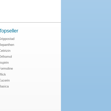
Topseller
Grippostad
Bepanthen
Cetirizin
Orthomol
Aspirin
Formoline
Wick
Eucerin
Basica