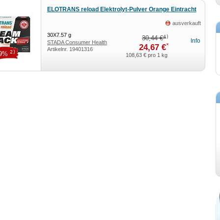
ELOTRANS reload Elektrolyt-Pulver Orange Eintracht
ausverkauft
30X7.57
g
4)
30,44 €
Info
STADA Consumer Health
*
24,67 €
Artikelnr.
19401316
Deutschland GmbH
2)
19%
108,63 €
pro 1 kg