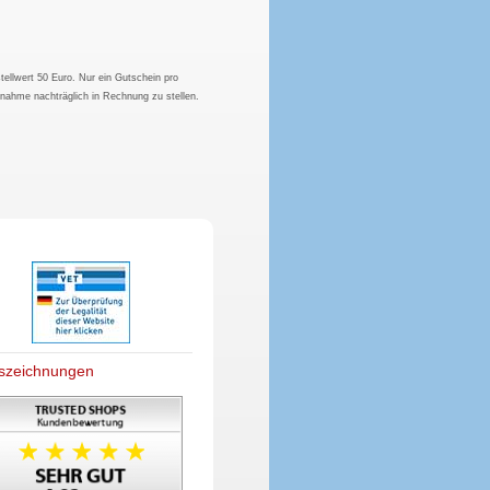
tellwert 50 Euro. Nur ein Gutschein pro
hnahme nachträglich in Rechnung zu stellen.
szeichnungen