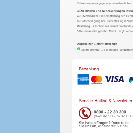
2) Preisersparnis gegenüber unverbindliche
3) Zu Risiken und Nebenwirkungen lesen S
4) Unverbindliche Preisempfehlung des Herst
5) Gutschein gültig bei Erstbestellung rezep
Bestellung. Gutschein nur einmal pro Kunde 
*Alle Preise inkl. gesetzl. MwSt., zzgl.
Versa
Angabe zur Lieferfristanzeige
Sofort lieferbar, 1-2 Werktage (versandfer
Bezahlung
Service-Hotline & Newsletter
0800 - 22 30 300
(Mo-Fr 8-18 Uhr, Sa 9-12 Uhr
Sie haben Fragen?
Dann rufen
Sie uns an, wir sind für Sie da!