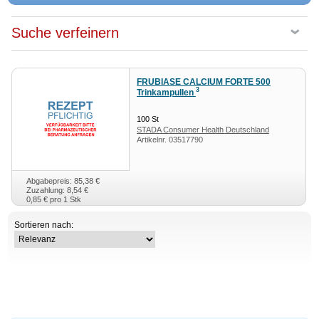
Suche verfeinern
FRUBIASE CALCIUM FORTE 500
3
Trinkampullen
100
St
STADA Consumer Health Deutschland
Artikelnr.
03517790
GmbH
Abgabepreis: 85,38 €
Zuzahlung: 8,54 €
0,85 €
pro 1 Stk
Sortieren nach: