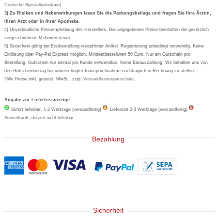
Deutsche Spezialitätentaxe)
Formoline
3) Zu Risiken und Nebenwirkungen lesen Sie die Packungsbeilage und fragen Sie Ihre Ärztin,
Ihren Arzt oder in Ihrer Apotheke.
Wick
4) Unverbindliche Preisempfehlung des Herstellers. Die angegebenen Preise beinhalten die gesetzlich
Eucerin
vorgeschriebene Mehrwertsteuer.
5) Gutschein gültig bei Erstbestellung rezeptfreier Artikel. Registrierung unbedingt notwendig. Keine
Basica
Einlösung über Pay-Pal Express möglich. Mindestbestellwert 50 Euro. Nur ein Gutschein pro
Bestellung. Gutschein nur einmal pro Kunde verwendbar. Keine Barauszahlung. Wir behalten uns vor,
den Gutscheinbetrag bei unberechtigter Inanspruchnahme nachträglich in Rechnung zu stellen.
*Alle Preise inkl. gesetzl. MwSt., zzgl.
Versandkostenpauschale
.
Angabe zur Lieferfristanzeige
Sofort lieferbar, 1-2 Werktage (versandfertig)
Lieferzeit 2-3 Werktage (versandfertig)
Ausverkauft, derzeit nicht lieferbar
Bezahlung
Sicherheit