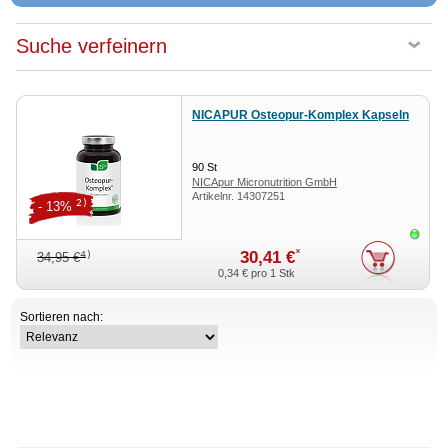
Suche verfeinern
NICAPUR Osteopur-Komplex Kapseln
90
St
NICApur Micronutrition GmbH
Artikelnr.
14307251
2)
- 13%
Sofor
*
30,41 €
4)
34,95 €
0,34 €
pro 1 Stk
Sortieren nach: