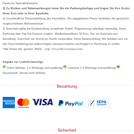
Deutsche Spezialitätentaxe)
Formoline
3) Zu Risiken und Nebenwirkungen lesen Sie die Packungsbeilage und fragen Sie Ihre Ärztin,
Ihren Arzt oder in Ihrer Apotheke.
Wick
4) Unverbindliche Preisempfehlung des Herstellers. Die angegebenen Preise beinhalten die gesetzlich
Eucerin
vorgeschriebene Mehrwertsteuer.
5) Gutschein gültig bei Erstbestellung rezeptfreier Artikel. Registrierung unbedingt notwendig. Keine
Basica
Einlösung über Pay-Pal Express möglich. Mindestbestellwert 50 Euro. Nur ein Gutschein pro
Bestellung. Gutschein nur einmal pro Kunde verwendbar. Keine Barauszahlung. Wir behalten uns vor,
den Gutscheinbetrag bei unberechtigter Inanspruchnahme nachträglich in Rechnung zu stellen.
*Alle Preise inkl. gesetzl. MwSt., zzgl.
Versandkostenpauschale
.
Angabe zur Lieferfristanzeige
Sofort lieferbar, 1-2 Werktage (versandfertig)
Lieferzeit 2-3 Werktage (versandfertig)
Ausverkauft, derzeit nicht lieferbar
Bezahlung
Sicherheit