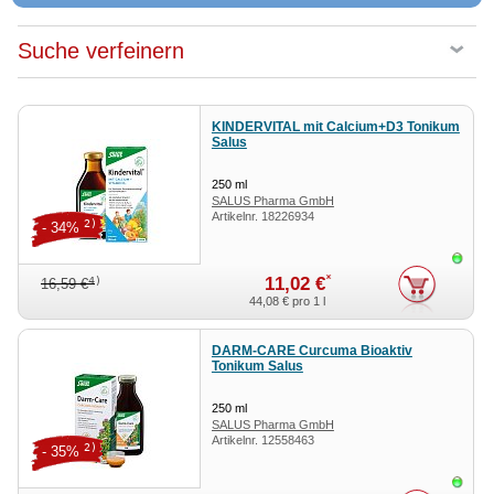
Suche verfeinern
KINDERVITAL mit Calcium+D3 Tonikum
Salus
250
ml
SALUS Pharma GmbH
Artikelnr.
18226934
2)
- 34%
Sofor
*
11,02 €
4)
16,59 €
44,08 €
pro 1 l
DARM-CARE Curcuma Bioaktiv
Tonikum Salus
250
ml
SALUS Pharma GmbH
Artikelnr.
12558463
2)
- 35%
Sofor