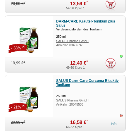
*
13,59 €
4)
20,99 €
54,36 €
pro 1 l
DARM-CARE Kräuter-Tonikum plus
Salus
Verdauungsförderndes Tonikum
250
ml
SALUS Pharma GmbH
Artikelnr.
03406748
2)
- 38%
Sofor
*
12,40 €
4)
19,99 €
49,60 €
pro 1 l
SALUS Darm-Care Curcuma Bioaktiv
Tonikum
250
ml
SALUS Pharma GmbH
Artikelnr.
20045536
2)
- 21%
ausv
*
16,58 €
4)
20,99 €
Info
66,32 €
pro 1 l