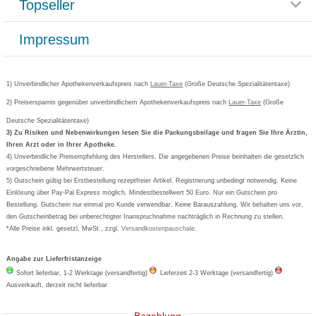
Topseller
Rezeptlieferung
Paketlieferstatus
Datenschutz
Bonusprogramm
Lieferung und Bezahlung
Widerrufsbelehrung
Impressum
Grippostad
Gutschein und Rabatte
Versandkosten
AGB
Bepanthen
Kundenbewertung
Passwort vergessen
Barrierefreiheitserklärung
Cetirizin
Bestellung Post & Fax
Bestellschein ausfüllen
1) Unverbindlicher Apothekenverkaufspreis nach
Cookie-Einstellungen
Lauer-Taxe
(Große Deutsche Spezialitätentaxe)
Orthomol
Deutscher Service Preis
Newsletteranmeldung
2) Preisersparnis gegenüber unverbindlichem Apothekenverkaufspreis nach
Vertrag widerrufen
Lauer-Taxe
(Große
Aspirin
Deutsche Spezialitätentaxe)
Formoline
3) Zu Risiken und Nebenwirkungen lesen Sie die Packungsbeilage und fragen Sie Ihre Ärztin,
Ihren Arzt oder in Ihrer Apotheke.
Wick
4) Unverbindliche Preisempfehlung des Herstellers. Die angegebenen Preise beinhalten die gesetzlich
Eucerin
vorgeschriebene Mehrwertsteuer.
5) Gutschein gültig bei Erstbestellung rezeptfreier Artikel. Registrierung unbedingt notwendig. Keine
Basica
Einlösung über Pay-Pal Express möglich. Mindestbestellwert 50 Euro. Nur ein Gutschein pro
Bestellung. Gutschein nur einmal pro Kunde verwendbar. Keine Barauszahlung. Wir behalten uns vor,
den Gutscheinbetrag bei unberechtigter Inanspruchnahme nachträglich in Rechnung zu stellen.
*Alle Preise inkl. gesetzl. MwSt., zzgl.
Versandkostenpauschale
.
Angabe zur Lieferfristanzeige
Sofort lieferbar, 1-2 Werktage (versandfertig)
Lieferzeit 2-3 Werktage (versandfertig)
Ausverkauft, derzeit nicht lieferbar
Bezahlung