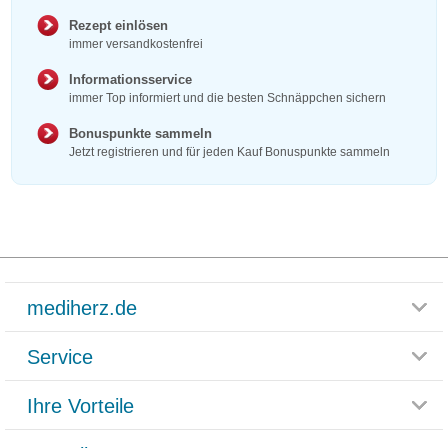
Rezept einlösen
immer versandkostenfrei
Informationsservice
immer Top informiert und die besten Schnäppchen sichern
Bonuspunkte sammeln
Jetzt registrieren und für jeden Kauf Bonuspunkte sammeln
mediherz.de
Service
Glossar
Themenwelten
Ihre Vorteile
Rücksendemöglichkeit
Häufig gestellte Fragen
Reklamationsformular
Impressum