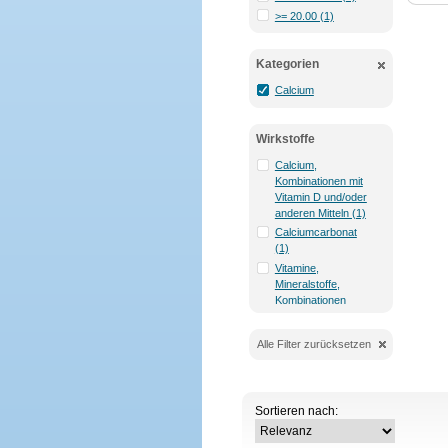
>= 20.00 (1)
Kategorien
Calcium
Wirkstoffe
Calcium,
Kombinationen mit
Vitamin D und/oder
anderen Mitteln (1)
Calciumcarbonat
(1)
Vitamine,
Mineralstoffe,
Kombinationen
auch mit anderen
Stoffen (1)
Alle Filter zurücksetzen
Sortieren nach: