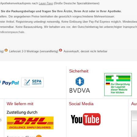
m Apothekenverkaufspreis nach
Lauer-Taxe
(Große Deutsche Spezialitätentaxe)
ie die Packungsbeilage und fragen Sie Ihre Ärztin, Ihren Arzt oder in Ihrer Apotheke.
ellers. Die angegebenen Preise beinhalten die gesetzlich vorgeschriebene Mehrwertsteuer.
tfreier Artikel. Registrierung unbedingt notwendig. Keine Einlösung über Pay-Pal Express möglich. Mindestbes
verwendbar. Keine Barauszahlung. Wir behalten uns vor, den Gutscheinbetrag bei unberechtigter Inanspruc
ndkostenpauschale
.
tig)
Lieferzeit 2-3 Werktage (versandfertig)
Ausverkauft, derzeit nicht lieferbar
Sicherheit
Wir liefern mit
Social Media
Au
Mediherz
)