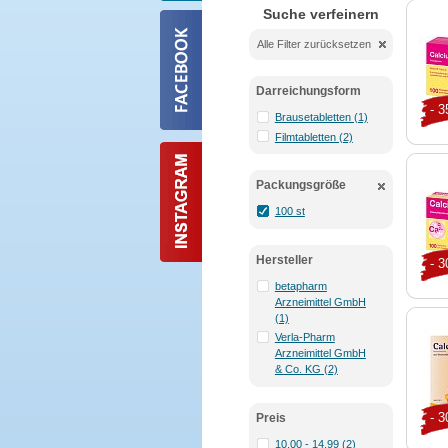
Suche verfeinern
Alle Filter zurücksetzen
Darreichungsform
- 
Brausetabletten (1)
Filmtabletten (2)
Packungsgröße
100 st
Hersteller
- 
betapharm
Arzneimittel GmbH
(1)
Verla-Pharm
Arzneimittel GmbH
& Co. KG (2)
- 
Preis
10.00 - 14.99 (2)