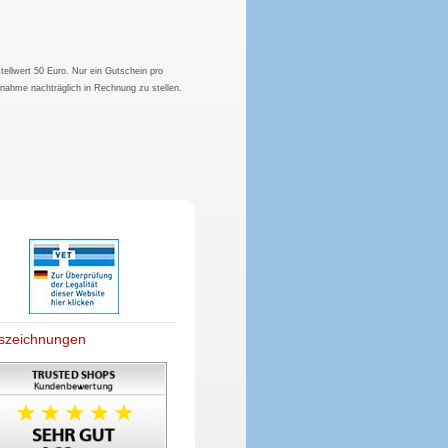
tellwert 50 Euro. Nur ein Gutschein pro
hnahme nachträglich in Rechnung zu stellen.
szeichnungen