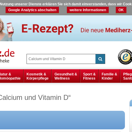
r Nutzung unserer Dienste erklären Sie sich damit einverstanden, dass wir Coo
Google Analytics abschalten
weitere Informationen
OK
Natur &
Kosmetik &
Gesundheit &
Sport &
Familie &
Pfleg
Homöopathie
Körperpflege
Wellness
Fitness
Kinder
Sanit
Calcium und Vitamin D
“