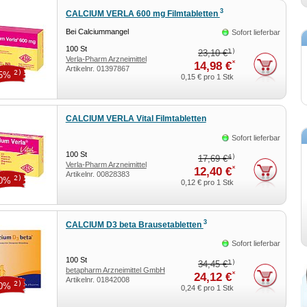
3
CALCIUM VERLA 600 mg Filmtabletten
Bei Calciummangel
Sofort lieferbar
100
St
1)
23,10 €
Verla-Pharm Arzneimittel
*
14,98 €
Artikelnr.
01397867
GmbH & Co. KG
2)
35%
0,15 €
pro 1 Stk
CALCIUM VERLA Vital Filmtabletten
Sofort lieferbar
100
St
4)
17,69 €
Verla-Pharm Arzneimittel
*
12,40 €
Artikelnr.
00828383
GmbH & Co. KG
2)
30%
0,12 €
pro 1 Stk
3
CALCIUM D3 beta Brausetabletten
Sofort lieferbar
100
St
1)
34,45 €
betapharm Arzneimittel GmbH
*
24,12 €
Artikelnr.
01842008
2)
30%
0,24 €
pro 1 Stk