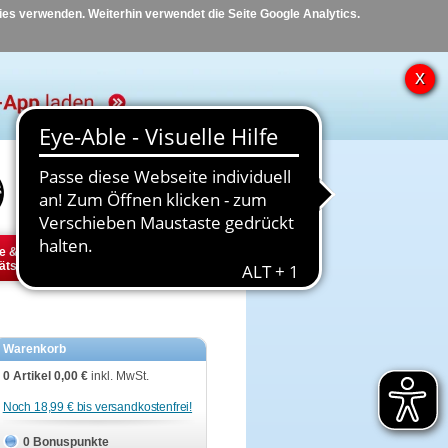
kies verwenden. Weiterhin verwendet die Seite Google Analytics.
Hilfe
Kontakt
e &
Diabetes
Tier
ätsbedarf
Warenkorb
0 Artikel
0,00 €
inkl. MwSt.
Noch 18,99 € bis versandkostenfrei!
0 Bonuspunkte