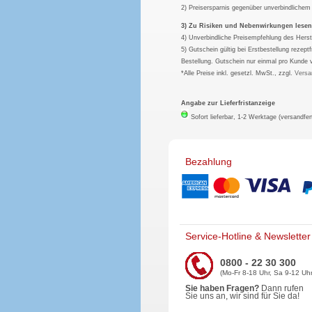
2) Preisersparnis gegenüber unverbindliche
3) Zu Risiken und Nebenwirkungen lesen S
4) Unverbindliche Preisempfehlung des Herst
5) Gutschein gültig bei Erstbestellung rezep
Bestellung. Gutschein nur einmal pro Kunde 
*Alle Preise inkl. gesetzl. MwSt., zzgl.
Versa
Angabe zur Lieferfristanzeige
Sofort lieferbar, 1-2 Werktage (versandfer
Bezahlung
Service-Hotline & Newsletter
0800 - 22 30 300
(Mo-Fr 8-18 Uhr, Sa 9-12 Uhr
Sie haben Fragen?
Dann rufen
Sie uns an, wir sind für Sie da!