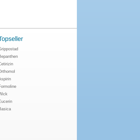
Topseller
Grippostad
Bepanthen
Cetirizin
Orthomol
Aspirin
Formoline
Wick
Eucerin
Basica