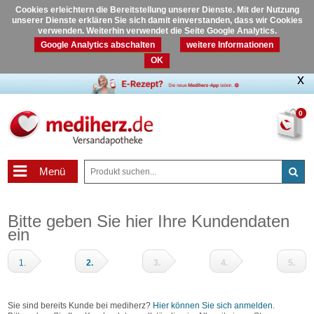
Cookies erleichtern die Bereitstellung unserer Dienste. Mit der Nutzung
unserer Dienste erklären Sie sich damit einverstanden, dass wir Cookies
verwenden. Weiterhin verwendet die Seite Google Analytics.
Google Analytics abschalten
weitere Informationen
OK
0
Menü
Bitte geben Sie hier Ihre Kundendaten
ein
1.
2.
3.
4.
5.
Warenkorb
Adressdaten
Zahlungsart
Prüfen
Fertig
und
Sie sind bereits Kunde bei mediherz?
Hier können Sie sich anmelden
.