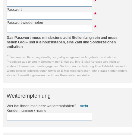
Passwort
Passwort wiederholen
Das Passwort muss mindestens acht Stellen lang sein und muss
neben Groß- und Kleinbuchstaben, eine Zahl und Sonderzeichen
enthalten
5*
Wir senden Ihnen regelmäßig sorgfältig ausgesuchte Angebote zu ähnlichen
Produkten aus unserem Sortiment per E-Mail zu. Ihre E-Mail-Adresse wird nicht an
andere Unternehmen weitergegeben. Sie können der Nutzung Ihrer E-Mail-Adresse für
Werbezwecke jederzeit durch formlose E-Mail widersprechen, ohne dass hierfür andere
als die Übermittlungskosten nach den Basistarifen entstehen.
Weiterempfehlung
Wer hat Ihnen mediherz weiterempfohlen?
...mehr
Kundennummer / -name