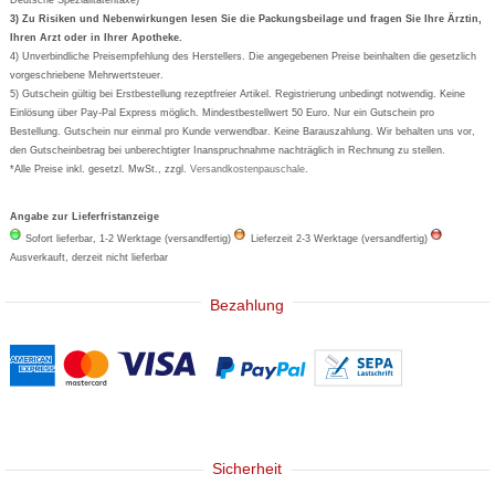
Formoline
3) Zu Risiken und Nebenwirkungen lesen Sie die Packungsbeilage und fragen Sie Ihre Ärztin,
Ihren Arzt oder in Ihrer Apotheke.
Wick
4) Unverbindliche Preisempfehlung des Herstellers. Die angegebenen Preise beinhalten die gesetzlich
Eucerin
vorgeschriebene Mehrwertsteuer.
5) Gutschein gültig bei Erstbestellung rezeptfreier Artikel. Registrierung unbedingt notwendig. Keine
Basica
Einlösung über Pay-Pal Express möglich. Mindestbestellwert 50 Euro. Nur ein Gutschein pro
Bestellung. Gutschein nur einmal pro Kunde verwendbar. Keine Barauszahlung. Wir behalten uns vor,
den Gutscheinbetrag bei unberechtigter Inanspruchnahme nachträglich in Rechnung zu stellen.
*Alle Preise inkl. gesetzl. MwSt., zzgl.
Versandkostenpauschale
.
Angabe zur Lieferfristanzeige
Sofort lieferbar, 1-2 Werktage (versandfertig)
Lieferzeit 2-3 Werktage (versandfertig)
Ausverkauft, derzeit nicht lieferbar
Bezahlung
Sicherheit