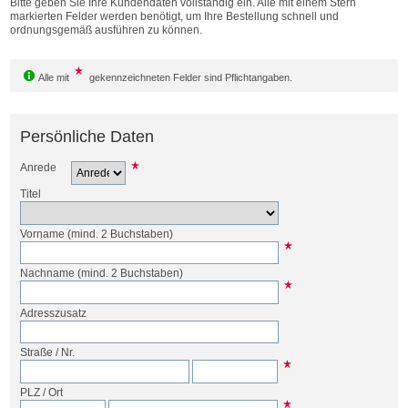
Bitte geben Sie Ihre Kundendaten vollständig ein. Alle mit einem Stern
Bestellen
markierten Felder werden benötigt, um Ihre Bestellung schnell und
ordnungsgemäß ausführen zu können.
Alle mit
gekennzeichneten Felder sind Pflichtangaben.
Persönliche Daten
Anrede
Titel
Vorname
(mind. 2 Buchstaben)
Nachname
(mind. 2 Buchstaben)
Adresszusatz
Straße
/
Nr.
PLZ
/
Ort