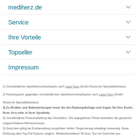
mediherz.de
Service
Glossar
Themenwelten
Ihre Vorteile
Rücksendemöglichkeit
Häufig gestellte Fragen
Reklamationsformular
Impressum
Topseller
Rezeptlieferung
Paketlieferstatus
Datenschutz
Bonusprogramm
Lieferung und Bezahlung
Widerrufsbelehrung
Impressum
Grippostad
Gutschein und Rabatte
Versandkosten
AGB
Bepanthen
Kundenbewertung
Passwort vergessen
Barrierefreiheitserklärung
Cetirizin
Bestellung Post & Fax
Bestellschein ausfüllen
1) Unverbindlicher Apothekenverkaufspreis nach
Cookie-Einstellungen
Lauer-Taxe
(Große Deutsche Spezialitätentaxe)
Orthomol
Deutscher Service Preis
Newsletteranmeldung
2) Preisersparnis gegenüber unverbindlichem Apothekenverkaufspreis nach
Vertrag widerrufen
Lauer-Taxe
(Große
Aspirin
Deutsche Spezialitätentaxe)
Formoline
3) Zu Risiken und Nebenwirkungen lesen Sie die Packungsbeilage und fragen Sie Ihre Ärztin,
Ihren Arzt oder in Ihrer Apotheke.
Wick
4) Unverbindliche Preisempfehlung des Herstellers. Die angegebenen Preise beinhalten die gesetzlich
Eucerin
vorgeschriebene Mehrwertsteuer.
5) Gutschein gültig bei Erstbestellung rezeptfreier Artikel. Registrierung unbedingt notwendig. Keine
Basica
Einlösung über Pay-Pal Express möglich. Mindestbestellwert 50 Euro. Nur ein Gutschein pro