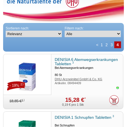
Sortieren nach:
Filtern nach:
<
1
2
3
4
DENISIA 6 Atemwegserkrankungen
3
Tabletten
Bei Atemwegserkrankungen
80
St
DHU-Arzneimittel GmbH & Co. KG
Artikelnr.
08494409
2)
- 19%
Sofor
15,28 €
*
1)
18,85 €
0,19 €
pro 1 Stk
3
DENISIA 1 Schnupfen Tabletten
Bei Schnupfen